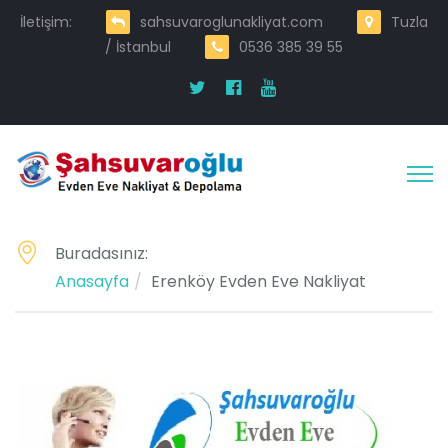
İletişim:
sahsuvaroglunakliyat.com
Tuzla
/ İstanbul
0536 385 39 55
Buradasınız:
Anasayfa
Erenköy Evden Eve Nakliyat